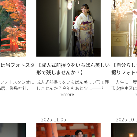
影は当フォトスタ
【成人式前撮りをいちばん美しい
【自分らし
】
形で残しませんか？】
撮りフォト
フォトスタジオに
成人式前撮りをいちばん美しい形で残
―人生に一度
鳥居、厳島神社、
しませんか？今年もあと少し── 年
市安佐南区に
での前撮りに憧れ
明けに成人式を迎える方、そして「来
more
photograp
すよね✨ でも同時
年の成人式が待ち遠しい！」という方
撮影では、振
も観光客が多すぎ
へ✨成人式前撮り・後撮りを受け付け
メージに合わ
込んでキレイに撮れ
ています。春休み・夏休み・冬休み
いに ・シック
は、成人式前撮りで […]
2025-11-05
2025-10-