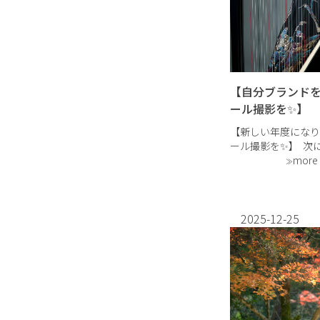
【自分ブランド
ール撮影を✨】
【新しい年度になり
ール撮影を✨】 次
いステージ！ 「ホ
more
フィール写真を変え
事業をスタートする
目”にこそ、写真の
島市 […]
2025-12-25