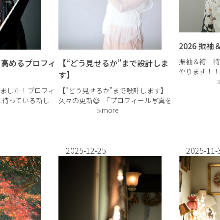
2026 振
振袖＆袴 特別
【“どう見せるか”まで設計しま
を高めるプロフィ
やります！！
す】
エステディ 
【“どう見せるか”まで設計します】
ました！プロフィ
示会２０２６
久々の更新😅 「プロフィール写真を
に待っている新し
カッコいい着
新しくしたい」 そうお考えの方はい
more
ームページのプロ
影✨・着物、
ませんか？🌟 広島市安佐南区山本に
たい」 「新たな
ある『ササキタケシphotography
予定」 そんな“節
studio』は、気品ある落 […]
力が必要です。 広
2025-12-25
2025-11-