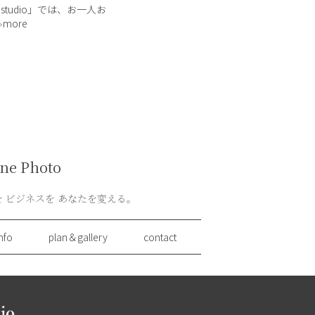
hy studio」では、お一人お
や世界観を一枚の写真に
more
ィール撮影を行っていま
ス用からSNS、コンサート
幅広く対応し、アー […]
ne Photo
 ビジネスを あなたを変える。
nfo
plan＆gallery
contact