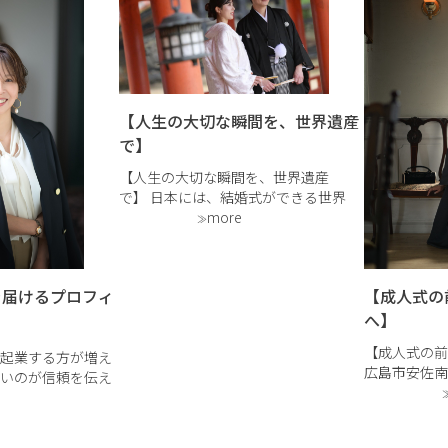
【人生の大切な瞬間を、世界遺産
で】
【人生の大切な瞬間を、世界遺産
で】 日本には、結婚式ができる世界
遺産が5つあります。 そのひとつが、
more
私たちの広島が誇る「厳島神社」。
海に浮かぶ大鳥居と朱塗りの社殿に囲
まれた挙式は、まさに一生の記憶に残
を届けるプロフィ
【成人式の
る特別な時間です。 […]
へ】
【成人式の前
起業する方が増え
広島市安佐南
いのが信頼を伝え
ケシphotogr
です。広島市安佐
型のフォトス
タケシ
撮影空間だか
udio」では、SNSやホ