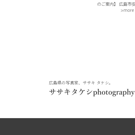
のご案内】 広島市
「ササキタケシphotog
more
では、成人式前撮り
フィール撮影にも対
ジオです。 ✔️起業に
広島県の写真家、ササキ タケシ。