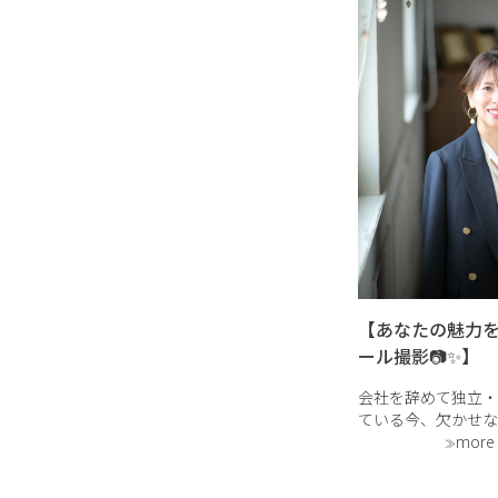
【あなたの魅力
ール撮影📷✨】
会社を辞めて独立・
ている今、欠かせな
るプロフィール写真
more
南区にある「ササキ
photography st