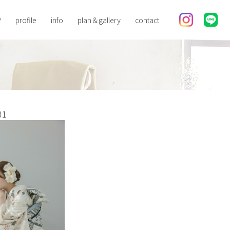
P
profile
info
plan＆gallery
contact
ブランディングフォト
プロフィール
ビジネススナップ
成人式
31