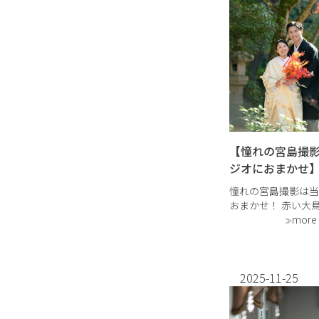
【憧れの宮島撮
ジオにおまかせ
憧れの宮島撮影は当
おまかせ！ 赤い大
海に揺れる光…宮島
more
る方はとても多いで
に、 「いつ行って
る…」 「人が写り
るの？」 と […]
2025-11-25