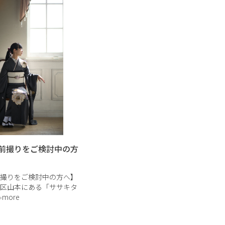
前撮りをご検討中の方
撮りをご検討中の方へ】
区山本にある「ササキタ
aphy studio」は、貸切り
more
タジオ✨ プライベートな
らこそ、しっかりと想い