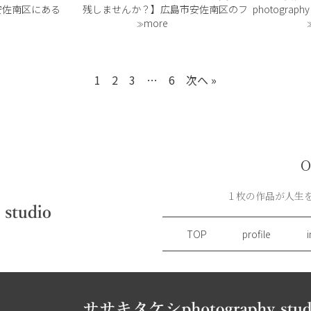
残しませんか？】広島市安佐南区のフ
安佐南区にある
photograp
ォトスタジオ『ササキタケシ
more
raphy studio」
ひとりの魅力
photography studio』には、経験豊富
はもちろん、プロ
込めたプロフ
なフォトグラファーが在籍。成人の日
応したフォトスタ
す📸 ビジネ
を迎える皆さまの輝きを大切に撮影し
合わせて信 […]
チラシ用まで
ており […]
1
2
3
…
6
次へ »
O
１枚の作品が人生を
TOP
profile
i