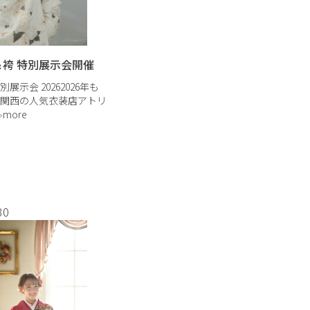
袖＆袴 特別展示会開催
展示会 20262026年も
関西の人気衣装店アトリ
× 感写スタイルの特別展
more
 上質でちょっと攻めた
物と、質の高い前撮り撮
帯、小物など組み合 […]
30