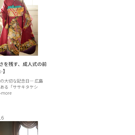
さを残す、成人式の前
✨】
の大切な記念日― 広島
ある「ササキタケシ
hy studio」の成人式前撮り
more
袖の雰囲気やお客様のイ
せて ・かわいく ・きれ
に など、なりたい姿 […]
16