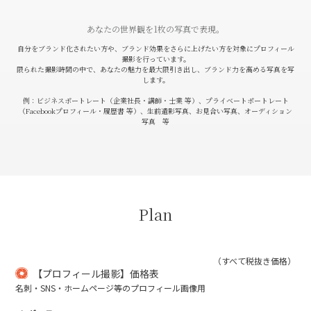
あなたの世界観を1枚の写真で表現。
自分をブランド化されたい方や、ブランド効果をさらに上げたい方を対象にプロフィール
撮影を行っています。
限られた撮影時間の中で、あなたの魅力を最大限引き出し、ブランド力を高める写真を写
します。
例：ビジネスポートレート（企業社長・講師・士業 等）、プライベートポートレート
（Facebookプロフィール・履歴書 等）、生前遺影写真、お見合い写真、オーディション
写真 等
Plan
（すべて税抜き価格）
【プロフィール撮影】価格表
名刺・SNS・ホームページ等のプロフィール画像用